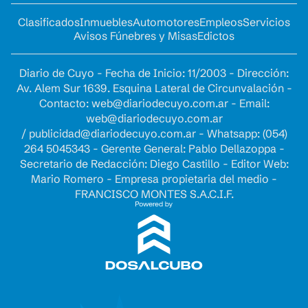
Clasificados
Inmuebles
Automotores
Empleos
Servicios
Avisos Fúnebres y Misas
Edictos
Diario de Cuyo - Fecha de Inicio: 11/2003 - Dirección:
Av. Alem Sur 1639. Esquina Lateral de Circunvalación -
Contacto:
web@diariodecuyo.com.ar
- Email:
web@diariodecuyo.com.ar
/
publicidad@diariodecuyo.com.ar
-
Whatsapp: (054)
264 5045343 - Gerente General: Pablo Dellazoppa -
Secretario de Redacción: Diego Castillo - Editor Web:
Mario Romero - Empresa propietaria del medio -
FRANCISCO MONTES S.A.C.I.F.