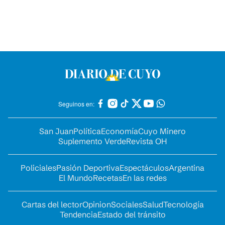
Seguinos en:
San Juan
Política
Economía
Cuyo Minero
Suplemento Verde
Revista OH
Policiales
Pasión Deportiva
Espectáculos
Argentina
El Mundo
Recetas
En las redes
Cartas del lector
Opinion
Sociales
Salud
Tecnología
Tendencia
Estado del tránsito