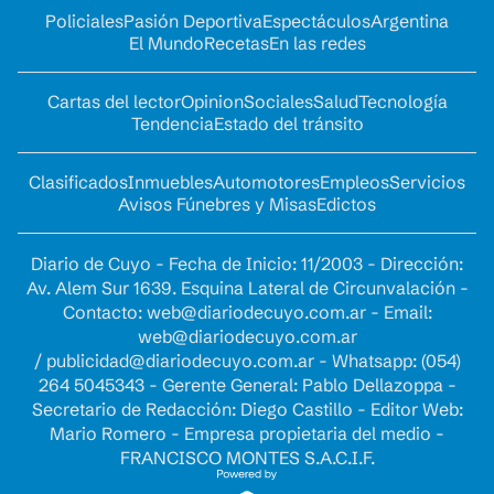
Policiales
Pasión Deportiva
Espectáculos
Argentina
El Mundo
Recetas
En las redes
Cartas del lector
Opinion
Sociales
Salud
Tecnología
Tendencia
Estado del tránsito
Clasificados
Inmuebles
Automotores
Empleos
Servicios
Avisos Fúnebres y Misas
Edictos
Diario de Cuyo - Fecha de Inicio: 11/2003 - Dirección:
Av. Alem Sur 1639. Esquina Lateral de Circunvalación -
Contacto:
web@diariodecuyo.com.ar
- Email:
web@diariodecuyo.com.ar
/
publicidad@diariodecuyo.com.ar
-
Whatsapp: (054)
264 5045343 - Gerente General: Pablo Dellazoppa -
Secretario de Redacción: Diego Castillo - Editor Web:
Mario Romero - Empresa propietaria del medio -
FRANCISCO MONTES S.A.C.I.F.