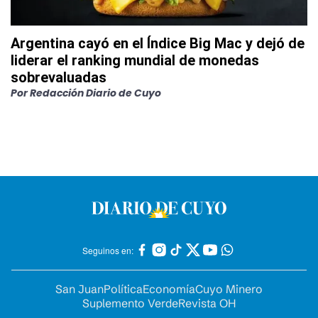
Argentina cayó en el Índice Big Mac y dejó de
liderar el ranking mundial de monedas
sobrevaluadas
Por
Redacción Diario de Cuyo
Seguinos en:
San Juan
Política
Economía
Cuyo Minero
Suplemento Verde
Revista OH