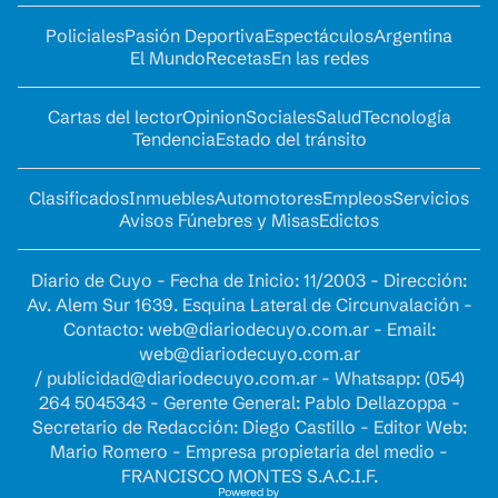
Policiales
Pasión Deportiva
Espectáculos
Argentina
El Mundo
Recetas
En las redes
Cartas del lector
Opinion
Sociales
Salud
Tecnología
Tendencia
Estado del tránsito
Clasificados
Inmuebles
Automotores
Empleos
Servicios
Avisos Fúnebres y Misas
Edictos
Diario de Cuyo - Fecha de Inicio: 11/2003 - Dirección:
Av. Alem Sur 1639. Esquina Lateral de Circunvalación -
Contacto:
web@diariodecuyo.com.ar
- Email:
web@diariodecuyo.com.ar
/
publicidad@diariodecuyo.com.ar
-
Whatsapp: (054)
264 5045343 - Gerente General: Pablo Dellazoppa -
Secretario de Redacción: Diego Castillo - Editor Web:
Mario Romero - Empresa propietaria del medio -
FRANCISCO MONTES S.A.C.I.F.