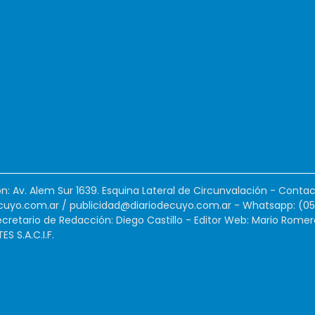
ión: Av. Alem Sur 1639. Esquina Lateral de Circunvalación - Contac
cuyo.com.ar
/
publicidad@diariodecuyo.com.ar
-
Whatsapp: (0
cretario de Redacción: Diego Castillo - Editor Web: Mario Romer
 S.A.C.I.F.