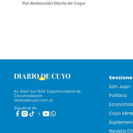
Por Redacción Diario de Cuyo
Seccione
San Juan
Av. Alem Sur 1639. Esquina Lateral de
Política
Circunvalación
diariodecuyo.com.ar
Economía
Siguenos en:
Cuyo Mine
X
Suplemen
Revista O