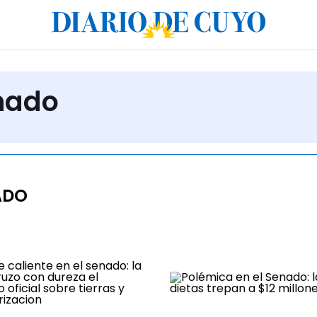
nado
ADO