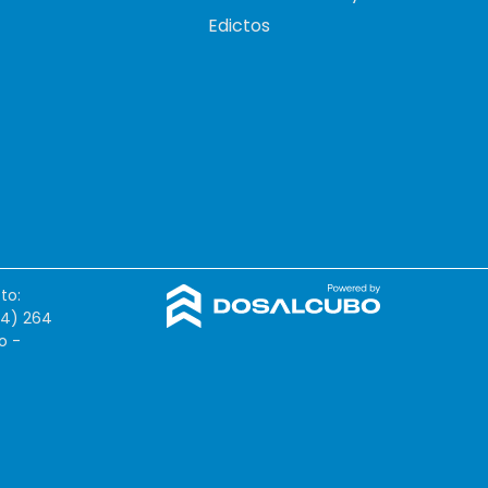
Edictos
to:
54) 264
o -