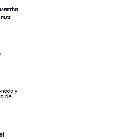
 venta
eros
o
el