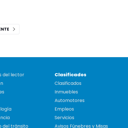
IENTE
 del lector
Clasificados
on
Clasificados
es
Inmuebles
Automotores
logía
Empleos
ncia
Servicios
 del tránsito
Avisos Fúnebres y Misas