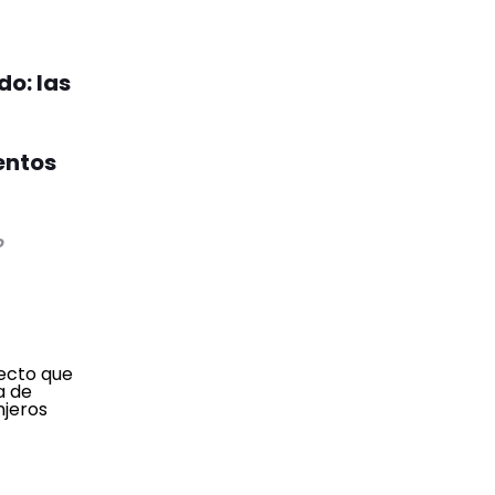
do: las
entos
o