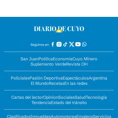
Seguinos en:
San Juan
Política
Economía
Cuyo Minero
Suplemento Verde
Revista OH
Policiales
Pasión Deportiva
Espectáculos
Argentina
El Mundo
Recetas
En las redes
Cartas del lector
Opinion
Sociales
Salud
Tecnología
Tendencia
Estado del tránsito
Clasificados
Inmuebles
Automotores
Empleos
Servicios