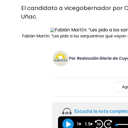
El candidato a vicegobernador por 
Uñac.
Fabián Martín: “Les pido a los sanjuaninos que vaya
Por
Redacción Diario de Cuy
Agr
Escuchá la nota complet
1
1.5
10
10