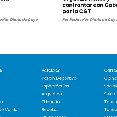
confrontar con Cabe
por la CGT
ción Diario de Cuyo
Por
Redacción Diario de Cuy
s
Policiales
Cartas
Pasión Deportiva
Opini
Espectáculos
Social
Argentina
Salud
ro
El Mundo
Tecno
to Verde
Recetas
Tende