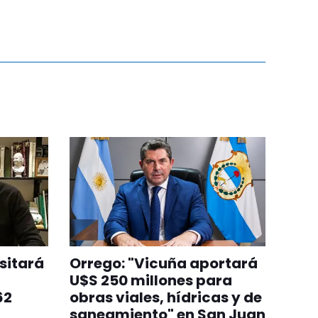
sitará
Orrego: "Vicuña aportará
U$S 250 millones para
62
obras viales, hídricas y de
saneamiento" en San Juan