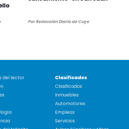
llo
o
Por
Redacción Diario de Cuyo
 del lector
Clasificados
on
Clasificados
es
Inmuebles
Automotores
logía
Empleos
ncia
Servicios