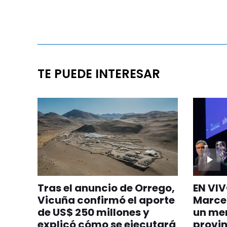
TE PUEDE INTERESAR
Tras el anuncio de Orrego,
EN VIV
Vicuña confirmó el aporte
Marce
de US$ 250 millones y
un men
explicó cómo se ejecutará
provin