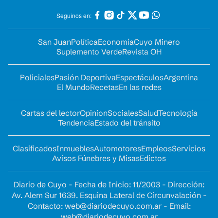
Seguinos en:
San Juan
Política
Economía
Cuyo Minero
Suplemento Verde
Revista OH
Policiales
Pasión Deportiva
Espectáculos
Argentina
El Mundo
Recetas
En las redes
Cartas del lector
Opinion
Sociales
Salud
Tecnología
Tendencia
Estado del tránsito
Clasificados
Inmuebles
Automotores
Empleos
Servicios
Avisos Fúnebres y Misas
Edictos
Diario de Cuyo - Fecha de Inicio: 11/2003 - Dirección:
Av. Alem Sur 1639. Esquina Lateral de Circunvalación -
Contacto:
web@diariodecuyo.com.ar
- Email:
web@diariodecuyo.com.ar