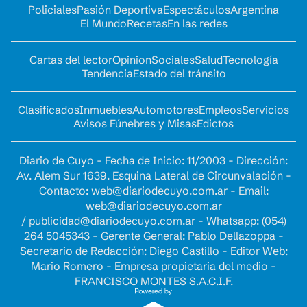
Policiales
Pasión Deportiva
Espectáculos
Argentina
El Mundo
Recetas
En las redes
Cartas del lector
Opinion
Sociales
Salud
Tecnología
Tendencia
Estado del tránsito
Clasificados
Inmuebles
Automotores
Empleos
Servicios
Avisos Fúnebres y Misas
Edictos
Diario de Cuyo - Fecha de Inicio: 11/2003 - Dirección:
Av. Alem Sur 1639. Esquina Lateral de Circunvalación -
Contacto:
web@diariodecuyo.com.ar
- Email:
web@diariodecuyo.com.ar
/
publicidad@diariodecuyo.com.ar
-
Whatsapp: (054)
264 5045343 - Gerente General: Pablo Dellazoppa -
Secretario de Redacción: Diego Castillo - Editor Web:
Mario Romero - Empresa propietaria del medio -
FRANCISCO MONTES S.A.C.I.F.