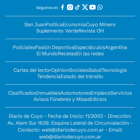
Seguinos en:
San Juan
Política
Economía
Cuyo Minero
Suplemento Verde
Revista OH
Policiales
Pasión Deportiva
Espectáculos
Argentina
El Mundo
Recetas
En las redes
Cartas del lector
Opinion
Sociales
Salud
Tecnología
Tendencia
Estado del tránsito
Clasificados
Inmuebles
Automotores
Empleos
Servicios
Avisos Fúnebres y Misas
Edictos
Diario de Cuyo - Fecha de Inicio: 11/2003 - Dirección:
Av. Alem Sur 1639. Esquina Lateral de Circunvalación -
Contacto:
web@diariodecuyo.com.ar
- Email:
web@diariodecuyo.com.ar