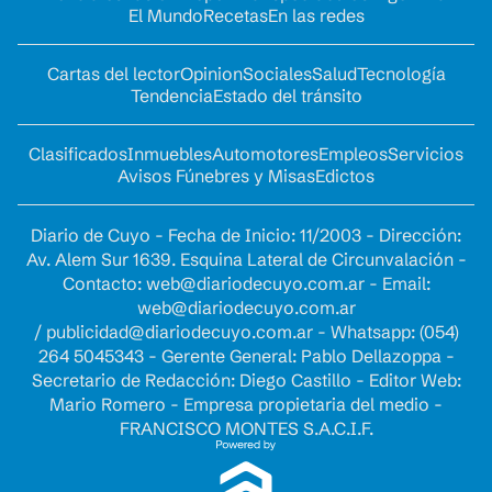
El Mundo
Recetas
En las redes
Cartas del lector
Opinion
Sociales
Salud
Tecnología
Tendencia
Estado del tránsito
Clasificados
Inmuebles
Automotores
Empleos
Servicios
Avisos Fúnebres y Misas
Edictos
Diario de Cuyo - Fecha de Inicio: 11/2003 - Dirección:
Av. Alem Sur 1639. Esquina Lateral de Circunvalación -
Contacto:
web@diariodecuyo.com.ar
- Email:
web@diariodecuyo.com.ar
/
publicidad@diariodecuyo.com.ar
-
Whatsapp: (054)
264 5045343 - Gerente General: Pablo Dellazoppa -
Secretario de Redacción: Diego Castillo - Editor Web:
Mario Romero - Empresa propietaria del medio -
FRANCISCO MONTES S.A.C.I.F.