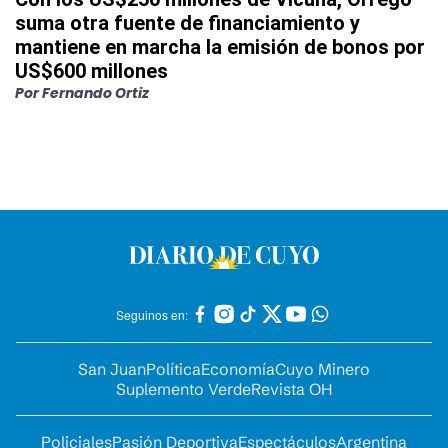
suma otra fuente de financiamiento y
mantiene en marcha la emisión de bonos por
US$600 millones
Por
Fernando Ortiz
Seguinos en:
San Juan
Política
Economía
Cuyo Minero
Suplemento Verde
Revista OH
Policiales
Pasión Deportiva
Espectáculos
Argentina