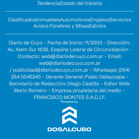
Tendencia
Estado del tránsito
Clasificados
Inmuebles
Automotores
Empleos
Servicios
Avisos Fúnebres y Misas
Edictos
Diario de Cuyo - Fecha de Inicio: 11/2003 - Dirección:
Av. Alem Sur 1639. Esquina Lateral de Circunvalación -
Contacto:
web@diariodecuyo.com.ar
- Email:
web@diariodecuyo.com.ar
/
publicidad@diariodecuyo.com.ar
-
Whatsapp: (054)
264 5045343 - Gerente General: Pablo Dellazoppa -
Secretario de Redacción: Diego Castillo - Editor Web:
Mario Romero - Empresa propietaria del medio -
FRANCISCO MONTES S.A.C.I.F.