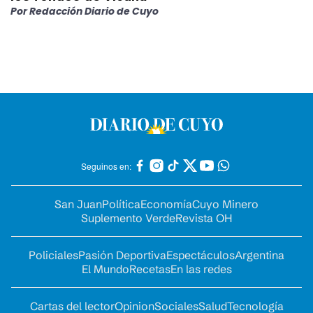
Por
Redacción Diario de Cuyo
Seguinos en:
San Juan
Política
Economía
Cuyo Minero
Suplemento Verde
Revista OH
Policiales
Pasión Deportiva
Espectáculos
Argentina
El Mundo
Recetas
En las redes
Cartas del lector
Opinion
Sociales
Salud
Tecnología