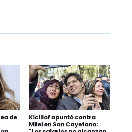
rea de
Kicillof apuntó contra
Milei en San Cayetano:
San
"Los salarios no alcanzan