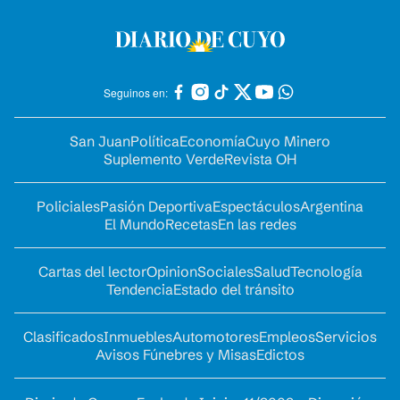
Seguinos en:
San Juan
Política
Economía
Cuyo Minero
Suplemento Verde
Revista OH
Policiales
Pasión Deportiva
Espectáculos
Argentina
El Mundo
Recetas
En las redes
Cartas del lector
Opinion
Sociales
Salud
Tecnología
Tendencia
Estado del tránsito
Clasificados
Inmuebles
Automotores
Empleos
Servicios
Avisos Fúnebres y Misas
Edictos