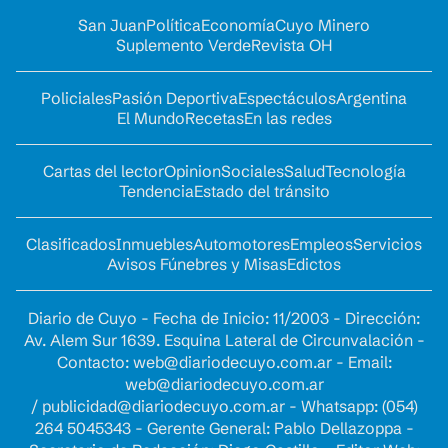
San Juan
Política
Economía
Cuyo Minero
Suplemento Verde
Revista OH
Policiales
Pasión Deportiva
Espectáculos
Argentina
El Mundo
Recetas
En las redes
Cartas del lector
Opinion
Sociales
Salud
Tecnología
Tendencia
Estado del tránsito
Clasificados
Inmuebles
Automotores
Empleos
Servicios
Avisos Fúnebres y Misas
Edictos
Diario de Cuyo - Fecha de Inicio: 11/2003 - Dirección:
Av. Alem Sur 1639. Esquina Lateral de Circunvalación -
Contacto:
web@diariodecuyo.com.ar
- Email:
web@diariodecuyo.com.ar
/
publicidad@diariodecuyo.com.ar
-
Whatsapp: (054)
264 5045343 - Gerente General: Pablo Dellazoppa -