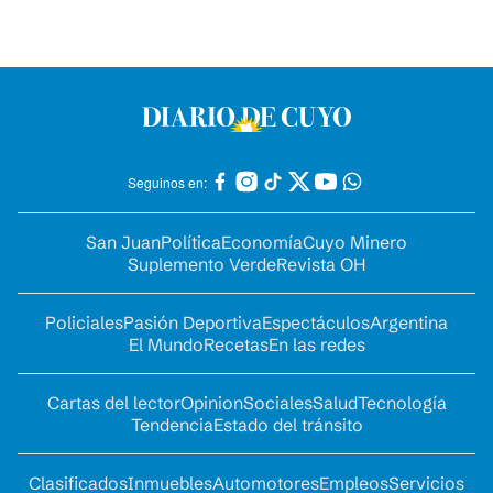
Seguinos en:
San Juan
Política
Economía
Cuyo Minero
Suplemento Verde
Revista OH
Policiales
Pasión Deportiva
Espectáculos
Argentina
El Mundo
Recetas
En las redes
Cartas del lector
Opinion
Sociales
Salud
Tecnología
Tendencia
Estado del tránsito
Clasificados
Inmuebles
Automotores
Empleos
Servicios