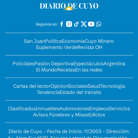
Seguinos en:
San Juan
Política
Economía
Cuyo Minero
Suplemento Verde
Revista OH
Policiales
Pasión Deportiva
Espectáculos
Argentina
El Mundo
Recetas
En las redes
Cartas del lector
Opinion
Sociales
Salud
Tecnología
Tendencia
Estado del tránsito
Clasificados
Inmuebles
Automotores
Empleos
Servicios
Avisos Fúnebres y Misas
Edictos
Diario de Cuyo - Fecha de Inicio: 11/2003 - Dirección:
Av. Alem Sur 1639. Esquina Lateral de Circunvalación -