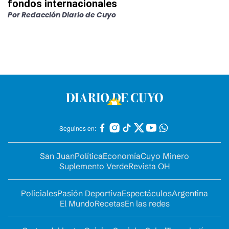
fondos internacionales
Por
Redacción Diario de Cuyo
Seguinos en:
San Juan
Política
Economía
Cuyo Minero
Suplemento Verde
Revista OH
Policiales
Pasión Deportiva
Espectáculos
Argentina
El Mundo
Recetas
En las redes