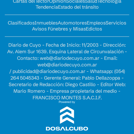
Cartas del lector
Opinion
Sociales
Salud
Tecnología
Tendencia
Estado del tránsito
Clasificados
Inmuebles
Automotores
Empleos
Servicios
Avisos Fúnebres y Misas
Edictos
Diario de Cuyo - Fecha de Inicio: 11/2003 - Dirección:
Av. Alem Sur 1639. Esquina Lateral de Circunvalación -
Contacto:
web@diariodecuyo.com.ar
- Email:
web@diariodecuyo.com.ar
/
publicidad@diariodecuyo.com.ar
-
Whatsapp: (054)
264 5045343 - Gerente General: Pablo Dellazoppa -
Secretario de Redacción: Diego Castillo - Editor Web:
Mario Romero - Empresa propietaria del medio -
FRANCISCO MONTES S.A.C.I.F.