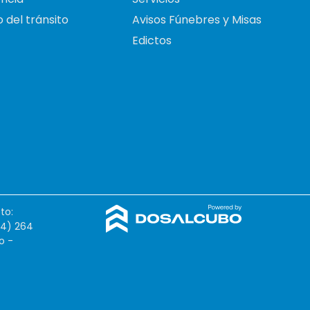
 del tránsito
Avisos Fúnebres y Misas
Edictos
to:
54) 264
o -