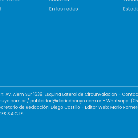
H
En las redes
Estado
ión: Av. Alem Sur 1639. Esquina Lateral de Circunvalación - Contac
cuyo.com.ar
/
publicidad@diariodecuyo.com.ar
-
Whatsapp: (0
cretario de Redacción: Diego Castillo - Editor Web: Mario Romer
 S.A.C.I.F.