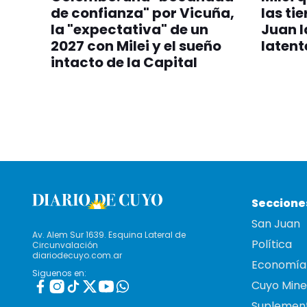
de confianza" por Vicuña,
las ti
la "expectativa" de un
Juan 
2027 con Milei y el sueño
latent
intacto de la Capital
Seccione
San Juan
Av. Alem Sur 1639. Esquina Lateral de
Política
Circunvalación
diariodecuyo.com.ar
Economía
Siguenos en:
Cuyo Mine
Suplemen