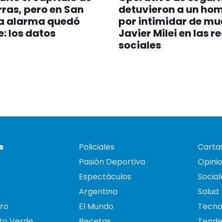
erras, pero en San
detuvieron a un ho
la alarma quedó
por intimidar de mu
e: los datos
Javier Milei en las r
sociales
s
Policiales
Cartas
Pasión Deportiva
Opini
Espectáculos
Social
Argentina
Salud
ro
El Mundo
Tecno
to Verde
Recetas
Tende