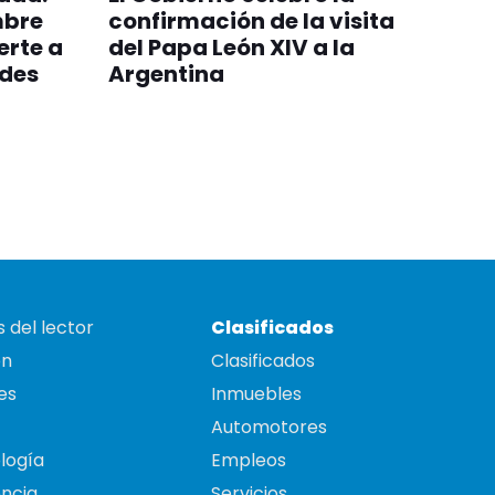
mbre
confirmación de la visita
erte a
del Papa León XIV a la
edes
Argentina
 del lector
Clasificados
on
Clasificados
es
Inmuebles
Automotores
logía
Empleos
ncia
Servicios