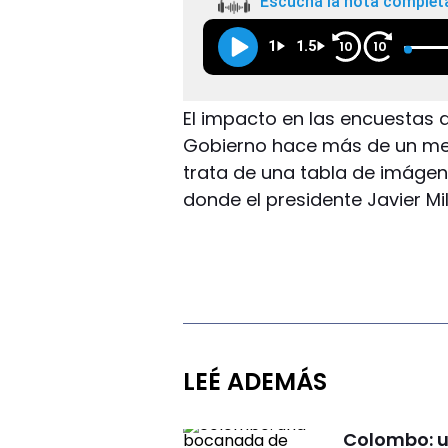
Escuchá la nota complet
1
1.5
10
10
El impacto en las encuestas de
Gobierno hace más de un mes 
trata de una tabla de imáge
donde el presidente Javier Mil
LEÉ ADEMÁS
Colombo: u