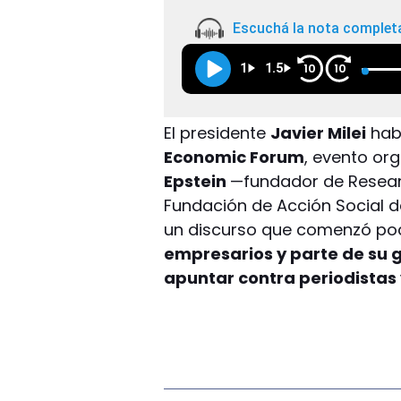
Escuchá la nota complet
1
1.5
10
10
El presidente
Javier Milei
habl
Economic Forum
, evento or
Epstein
—fundador de Resear
Fundación de Acción Social d
un discurso que comenzó poc
empresarios y parte de su 
apuntar contra periodistas