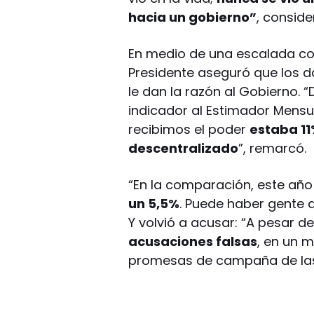
hacia un gobierno”
, conside
En medio de una escalada con
Presidente aseguró que los d
le dan la razón al Gobierno
indicador al Estimador Mens
recibimos el poder
estaba 11%
descentralizado
”, remarcó.
“En la comparación, este añ
un 5,5%
. Puede haber gente a
Y volvió a acusar: “A pesar d
acusaciones falsas
, en un 
promesas de campaña de las 