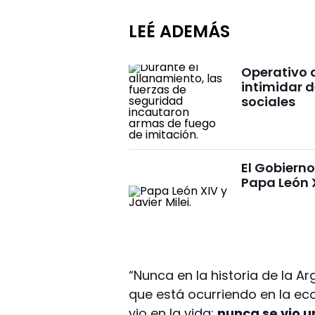
LEÉ ADEMÁS
Operativo 
intimidar d
sociales
El Gobierno
Papa León 
“Nunca en la historia de la A
que está ocurriendo en la ec
vio en la vida;
nunca se vio u