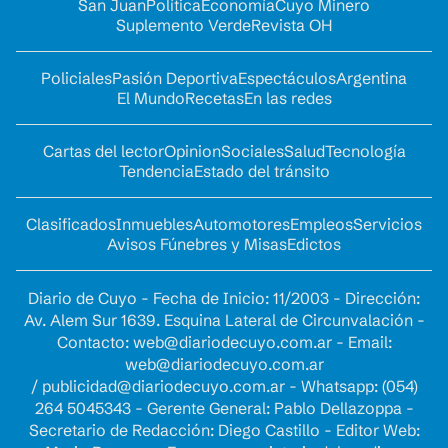
San Juan
Política
Economía
Cuyo Minero
Suplemento Verde
Revista OH
Policiales
Pasión Deportiva
Espectáculos
Argentina
El Mundo
Recetas
En las redes
Cartas del lector
Opinion
Sociales
Salud
Tecnología
Tendencia
Estado del tránsito
Clasificados
Inmuebles
Automotores
Empleos
Servicios
Avisos Fúnebres y Misas
Edictos
Diario de Cuyo - Fecha de Inicio: 11/2003 - Dirección:
Av. Alem Sur 1639. Esquina Lateral de Circunvalación -
Contacto:
web@diariodecuyo.com.ar
- Email:
web@diariodecuyo.com.ar
/
publicidad@diariodecuyo.com.ar
-
Whatsapp: (054)
264 5045343 - Gerente General: Pablo Dellazoppa -
Secretario de Redacción: Diego Castillo - Editor Web: