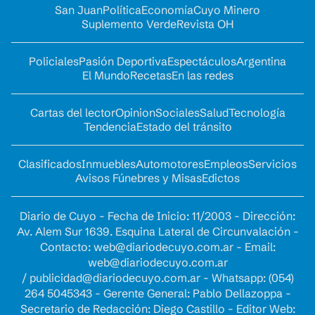
San Juan
Política
Economía
Cuyo Minero
Suplemento Verde
Revista OH
Policiales
Pasión Deportiva
Espectáculos
Argentina
El Mundo
Recetas
En las redes
Cartas del lector
Opinion
Sociales
Salud
Tecnología
Tendencia
Estado del tránsito
Clasificados
Inmuebles
Automotores
Empleos
Servicios
Avisos Fúnebres y Misas
Edictos
Diario de Cuyo - Fecha de Inicio: 11/2003 - Dirección:
Av. Alem Sur 1639. Esquina Lateral de Circunvalación -
Contacto:
web@diariodecuyo.com.ar
- Email:
web@diariodecuyo.com.ar
/
publicidad@diariodecuyo.com.ar
-
Whatsapp: (054)
264 5045343 - Gerente General: Pablo Dellazoppa -
Secretario de Redacción: Diego Castillo - Editor Web: