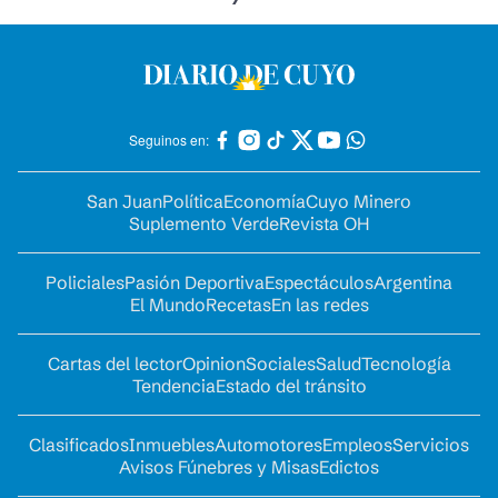
Seguinos en:
San Juan
Política
Economía
Cuyo Minero
Suplemento Verde
Revista OH
Policiales
Pasión Deportiva
Espectáculos
Argentina
El Mundo
Recetas
En las redes
Cartas del lector
Opinion
Sociales
Salud
Tecnología
Tendencia
Estado del tránsito
Clasificados
Inmuebles
Automotores
Empleos
Servicios
Avisos Fúnebres y Misas
Edictos