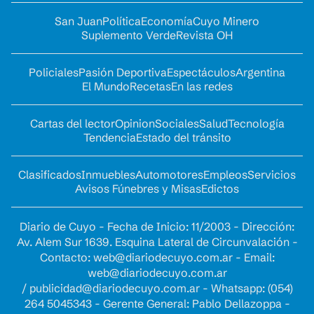
San Juan
Política
Economía
Cuyo Minero
Suplemento Verde
Revista OH
Policiales
Pasión Deportiva
Espectáculos
Argentina
El Mundo
Recetas
En las redes
Cartas del lector
Opinion
Sociales
Salud
Tecnología
Tendencia
Estado del tránsito
Clasificados
Inmuebles
Automotores
Empleos
Servicios
Avisos Fúnebres y Misas
Edictos
Diario de Cuyo - Fecha de Inicio: 11/2003 - Dirección:
Av. Alem Sur 1639. Esquina Lateral de Circunvalación -
Contacto:
web@diariodecuyo.com.ar
- Email:
web@diariodecuyo.com.ar
/
publicidad@diariodecuyo.com.ar
-
Whatsapp: (054)
264 5045343 - Gerente General: Pablo Dellazoppa -