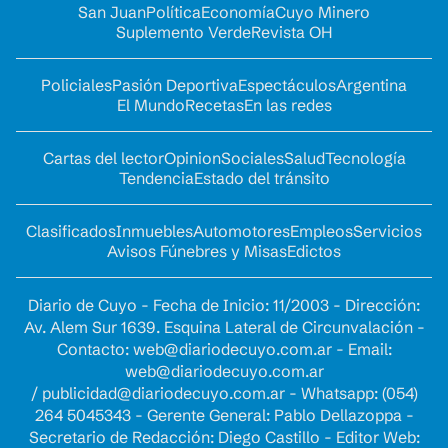
San Juan
Política
Economía
Cuyo Minero
Suplemento Verde
Revista OH
Policiales
Pasión Deportiva
Espectáculos
Argentina
El Mundo
Recetas
En las redes
Cartas del lector
Opinion
Sociales
Salud
Tecnología
Tendencia
Estado del tránsito
Clasificados
Inmuebles
Automotores
Empleos
Servicios
Avisos Fúnebres y Misas
Edictos
Diario de Cuyo - Fecha de Inicio: 11/2003 - Dirección:
Av. Alem Sur 1639. Esquina Lateral de Circunvalación -
Contacto:
web@diariodecuyo.com.ar
- Email:
web@diariodecuyo.com.ar
/
publicidad@diariodecuyo.com.ar
-
Whatsapp: (054)
264 5045343 - Gerente General: Pablo Dellazoppa -
Secretario de Redacción: Diego Castillo - Editor Web: