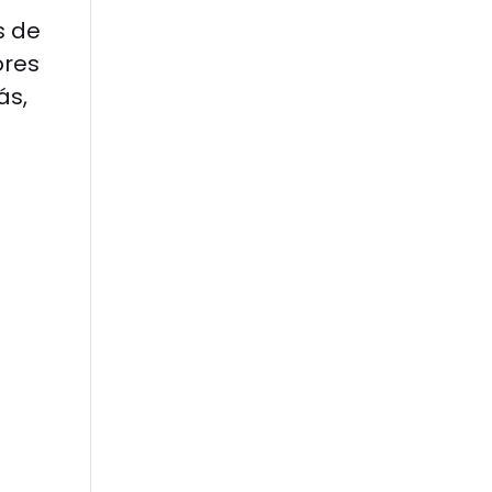
s de
ores
ás,