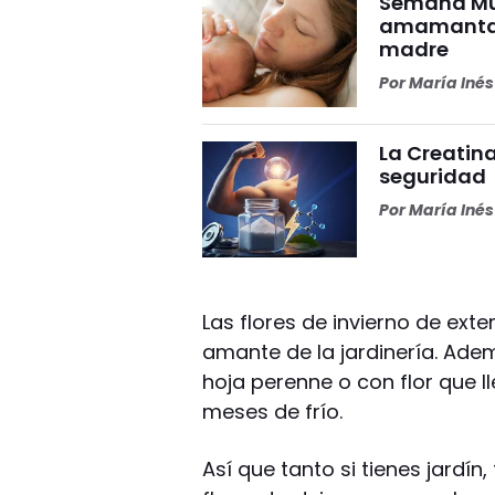
Semana Mun
amamantar 
madre
Por
María Iné
La Creatina
seguridad
Por
María Iné
Las flores de invierno de exte
amante de la jardinería. Adem
hoja perenne o con flor que l
meses de frío.
Así que tanto si tienes jardín