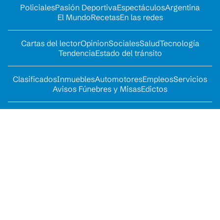
Policiales
Pasión Deportiva
Espectáculos
Argentina
El Mundo
Recetas
En las redes
Cartas del lector
Opinion
Sociales
Salud
Tecnología
Tendencia
Estado del tránsito
Clasificados
Inmuebles
Automotores
Empleos
Servicios
Avisos Fúnebres y Misas
Edictos
Diario de Cuyo - Fecha de Inicio: 11/2003 - Dirección:
Av. Alem Sur 1639. Esquina Lateral de Circunvalación -
Contacto:
web@diariodecuyo.com.ar
- Email:
web@diariodecuyo.com.ar
/
publicidad@diariodecuyo.com.ar
-
Whatsapp: (054)
264 5045343 - Gerente General: Pablo Dellazoppa -
Secretario de Redacción: Diego Castillo - Editor Web:
Mario Romero - Empresa propietaria del medio -
FRANCISCO MONTES S.A.C.I.F.