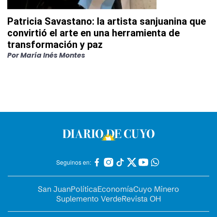
Patricia Savastano: la artista sanjuanina que
convirtió el arte en una herramienta de
transformación y paz
Por
María Inés Montes
Seguinos en:
San Juan
Política
Economía
Cuyo Minero
Suplemento Verde
Revista OH