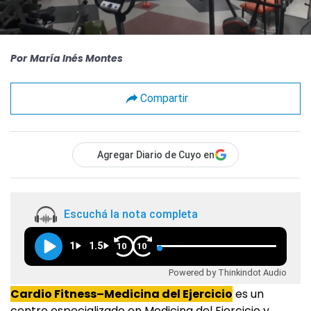
Por
María Inés Montes
Compartir
Agregar Diario de Cuyo en
Escuchá la nota completa
1
1.5
10
10
Powered by Thinkindot Audio
Cardio Fitness–Medicina del Ejercicio
es un
centro especializado en Medicina del Ejercicio y