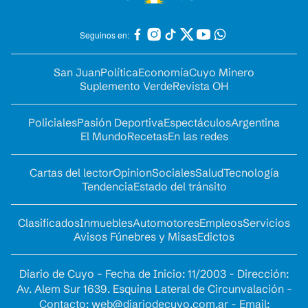
Seguinos en:
San Juan
Política
Economía
Cuyo Minero
Suplemento Verde
Revista OH
Policiales
Pasión Deportiva
Espectáculos
Argentina
El Mundo
Recetas
En las redes
Cartas del lector
Opinion
Sociales
Salud
Tecnología
Tendencia
Estado del tránsito
Clasificados
Inmuebles
Automotores
Empleos
Servicios
Avisos Fúnebres y Misas
Edictos
Diario de Cuyo - Fecha de Inicio: 11/2003 - Dirección:
Av. Alem Sur 1639. Esquina Lateral de Circunvalación -
Contacto:
web@diariodecuyo.com.ar
- Email: