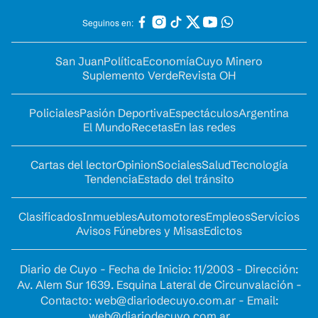
Seguinos en:
San Juan
Política
Economía
Cuyo Minero
Suplemento Verde
Revista OH
Policiales
Pasión Deportiva
Espectáculos
Argentina
El Mundo
Recetas
En las redes
Cartas del lector
Opinion
Sociales
Salud
Tecnología
Tendencia
Estado del tránsito
Clasificados
Inmuebles
Automotores
Empleos
Servicios
Avisos Fúnebres y Misas
Edictos
Diario de Cuyo - Fecha de Inicio: 11/2003 - Dirección:
Av. Alem Sur 1639. Esquina Lateral de Circunvalación -
Contacto:
web@diariodecuyo.com.ar
- Email:
web@diariodecuyo.com.ar