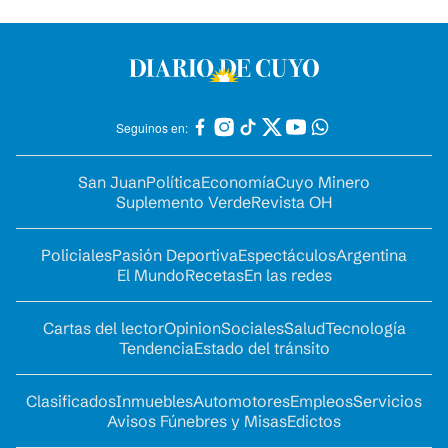
Seguinos en:
San Juan
Política
Economía
Cuyo Minero
Suplemento Verde
Revista OH
Policiales
Pasión Deportiva
Espectáculos
Argentina
El Mundo
Recetas
En las redes
Cartas del lector
Opinion
Sociales
Salud
Tecnología
Tendencia
Estado del tránsito
Clasificados
Inmuebles
Automotores
Empleos
Servicios
Avisos Fúnebres y Misas
Edictos