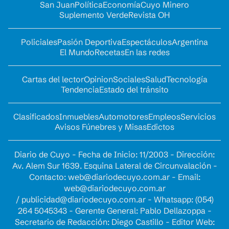
San Juan
Política
Economía
Cuyo Minero
Suplemento Verde
Revista OH
Policiales
Pasión Deportiva
Espectáculos
Argentina
El Mundo
Recetas
En las redes
Cartas del lector
Opinion
Sociales
Salud
Tecnología
Tendencia
Estado del tránsito
Clasificados
Inmuebles
Automotores
Empleos
Servicios
Avisos Fúnebres y Misas
Edictos
Diario de Cuyo - Fecha de Inicio: 11/2003 - Dirección:
Av. Alem Sur 1639. Esquina Lateral de Circunvalación -
Contacto:
web@diariodecuyo.com.ar
- Email:
web@diariodecuyo.com.ar
/
publicidad@diariodecuyo.com.ar
-
Whatsapp: (054)
264 5045343 - Gerente General: Pablo Dellazoppa -
Secretario de Redacción: Diego Castillo - Editor Web: