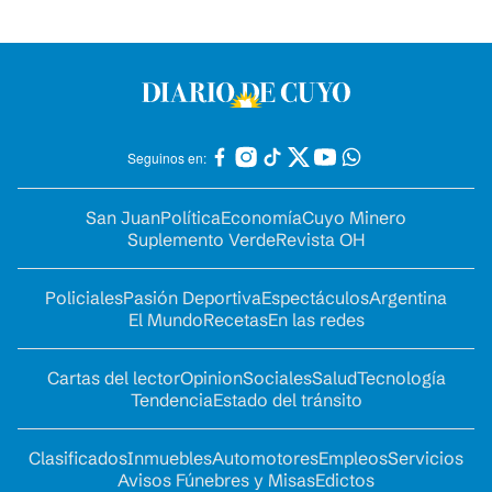
Seguinos en:
San Juan
Política
Economía
Cuyo Minero
Suplemento Verde
Revista OH
Policiales
Pasión Deportiva
Espectáculos
Argentina
El Mundo
Recetas
En las redes
Cartas del lector
Opinion
Sociales
Salud
Tecnología
Tendencia
Estado del tránsito
Clasificados
Inmuebles
Automotores
Empleos
Servicios
Avisos Fúnebres y Misas
Edictos