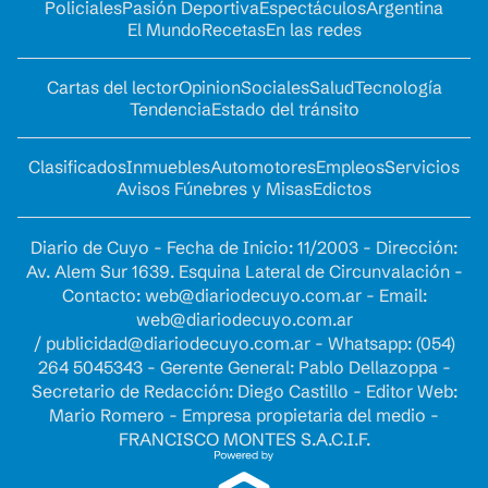
Policiales
Pasión Deportiva
Espectáculos
Argentina
El Mundo
Recetas
En las redes
Cartas del lector
Opinion
Sociales
Salud
Tecnología
Tendencia
Estado del tránsito
Clasificados
Inmuebles
Automotores
Empleos
Servicios
Avisos Fúnebres y Misas
Edictos
Diario de Cuyo - Fecha de Inicio: 11/2003 - Dirección:
Av. Alem Sur 1639. Esquina Lateral de Circunvalación -
Contacto:
web@diariodecuyo.com.ar
- Email:
web@diariodecuyo.com.ar
/
publicidad@diariodecuyo.com.ar
-
Whatsapp: (054)
264 5045343 - Gerente General: Pablo Dellazoppa -
Secretario de Redacción: Diego Castillo - Editor Web:
Mario Romero - Empresa propietaria del medio -
FRANCISCO MONTES S.A.C.I.F.