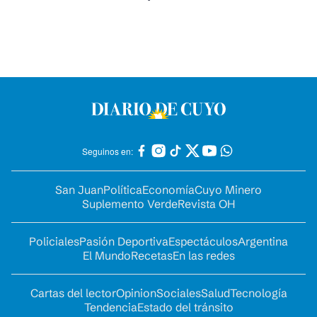
Seguinos en:
San Juan
Política
Economía
Cuyo Minero
Suplemento Verde
Revista OH
Policiales
Pasión Deportiva
Espectáculos
Argentina
El Mundo
Recetas
En las redes
Cartas del lector
Opinion
Sociales
Salud
Tecnología
Tendencia
Estado del tránsito