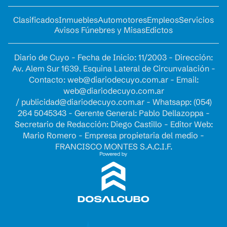
Clasificados
Inmuebles
Automotores
Empleos
Servicios
Avisos Fúnebres y Misas
Edictos
Diario de Cuyo - Fecha de Inicio: 11/2003 - Dirección:
Av. Alem Sur 1639. Esquina Lateral de Circunvalación -
Contacto:
web@diariodecuyo.com.ar
- Email:
web@diariodecuyo.com.ar
/
publicidad@diariodecuyo.com.ar
-
Whatsapp: (054)
264 5045343 - Gerente General: Pablo Dellazoppa -
Secretario de Redacción: Diego Castillo - Editor Web:
Mario Romero - Empresa propietaria del medio -
FRANCISCO MONTES S.A.C.I.F.