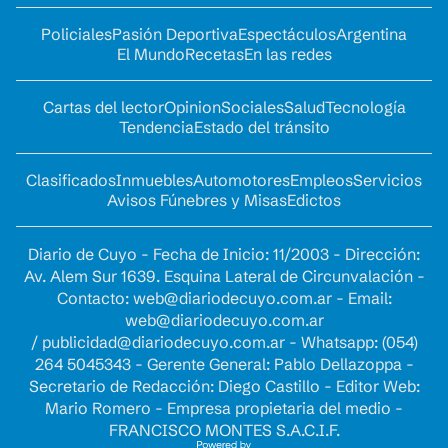
Policiales
Pasión Deportiva
Espectáculos
Argentina
El Mundo
Recetas
En las redes
Cartas del lector
Opinion
Sociales
Salud
Tecnología
Tendencia
Estado del tránsito
Clasificados
Inmuebles
Automotores
Empleos
Servicios
Avisos Fúnebres y Misas
Edictos
Diario de Cuyo - Fecha de Inicio: 11/2003 - Dirección:
Av. Alem Sur 1639. Esquina Lateral de Circunvalación -
Contacto:
web@diariodecuyo.com.ar
- Email:
web@diariodecuyo.com.ar
/
publicidad@diariodecuyo.com.ar
-
Whatsapp: (054)
264 5045343 - Gerente General: Pablo Dellazoppa -
Secretario de Redacción: Diego Castillo - Editor Web:
Mario Romero - Empresa propietaria del medio -
FRANCISCO MONTES S.A.C.I.F.