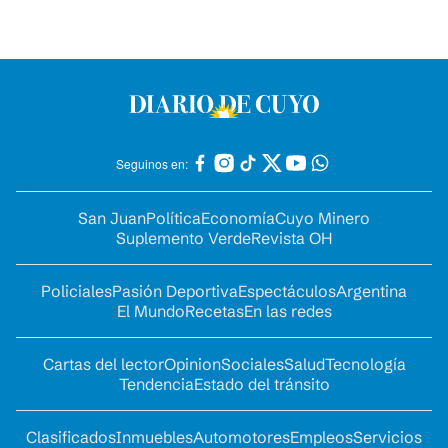
Seguinos en:
San Juan
Política
Economía
Cuyo Minero
Suplemento Verde
Revista OH
Policiales
Pasión Deportiva
Espectáculos
Argentina
El Mundo
Recetas
En las redes
Cartas del lector
Opinion
Sociales
Salud
Tecnología
Tendencia
Estado del tránsito
Clasificados
Inmuebles
Automotores
Empleos
Servicios