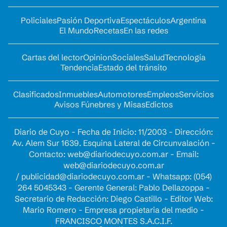
Policiales
Pasión Deportiva
Espectáculos
Argentina
El Mundo
Recetas
En las redes
Cartas del lector
Opinion
Sociales
Salud
Tecnología
Tendencia
Estado del tránsito
Clasificados
Inmuebles
Automotores
Empleos
Servicios
Avisos Fúnebres y Misas
Edictos
Diario de Cuyo - Fecha de Inicio: 11/2003 - Dirección:
Av. Alem Sur 1639. Esquina Lateral de Circunvalación -
Contacto:
web@diariodecuyo.com.ar
- Email:
web@diariodecuyo.com.ar
/
publicidad@diariodecuyo.com.ar
-
Whatsapp: (054)
264 5045343 - Gerente General: Pablo Dellazoppa -
Secretario de Redacción: Diego Castillo - Editor Web:
Mario Romero - Empresa propietaria del medio -
FRANCISCO MONTES S.A.C.I.F.