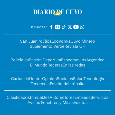
Seguinos en:
San Juan
Política
Economía
Cuyo Minero
Suplemento Verde
Revista OH
Policiales
Pasión Deportiva
Espectáculos
Argentina
El Mundo
Recetas
En las redes
Cartas del lector
Opinion
Sociales
Salud
Tecnología
Tendencia
Estado del tránsito
Clasificados
Inmuebles
Automotores
Empleos
Servicios
Avisos Fúnebres y Misas
Edictos