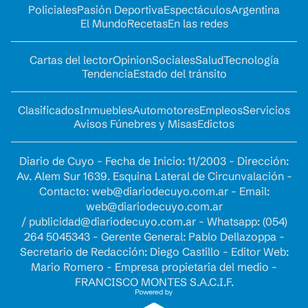
Policiales
Pasión Deportiva
Espectáculos
Argentina
El Mundo
Recetas
En las redes
Cartas del lector
Opinion
Sociales
Salud
Tecnología
Tendencia
Estado del tránsito
Clasificados
Inmuebles
Automotores
Empleos
Servicios
Avisos Fúnebres y Misas
Edictos
Diario de Cuyo - Fecha de Inicio: 11/2003 - Dirección:
Av. Alem Sur 1639. Esquina Lateral de Circunvalación -
Contacto:
web@diariodecuyo.com.ar
- Email:
web@diariodecuyo.com.ar
/
publicidad@diariodecuyo.com.ar
-
Whatsapp: (054)
264 5045343 - Gerente General: Pablo Dellazoppa -
Secretario de Redacción: Diego Castillo - Editor Web:
Mario Romero - Empresa propietaria del medio -
FRANCISCO MONTES S.A.C.I.F.