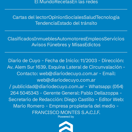
El Mundo
Recetas
En las redes
Cartas del lector
Opinion
Sociales
Salud
Tecnología
Tendencia
Estado del tránsito
Clasificados
Inmuebles
Automotores
Empleos
Servicios
Avisos Fúnebres y Misas
Edictos
Diario de Cuyo - Fecha de Inicio: 11/2003 - Dirección:
Av. Alem Sur 1639. Esquina Lateral de Circunvalación -
Contacto:
web@diariodecuyo.com.ar
- Email:
web@diariodecuyo.com.ar
/
publicidad@diariodecuyo.com.ar
-
Whatsapp: (054)
264 5045343 - Gerente General: Pablo Dellazoppa -
Secretario de Redacción: Diego Castillo - Editor Web:
Mario Romero - Empresa propietaria del medio -
FRANCISCO MONTES S.A.C.I.F.