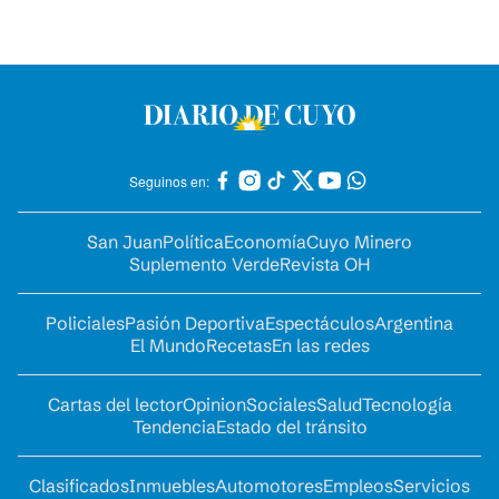
Seguinos en:
San Juan
Política
Economía
Cuyo Minero
Suplemento Verde
Revista OH
Policiales
Pasión Deportiva
Espectáculos
Argentina
El Mundo
Recetas
En las redes
Cartas del lector
Opinion
Sociales
Salud
Tecnología
Tendencia
Estado del tránsito
Clasificados
Inmuebles
Automotores
Empleos
Servicios