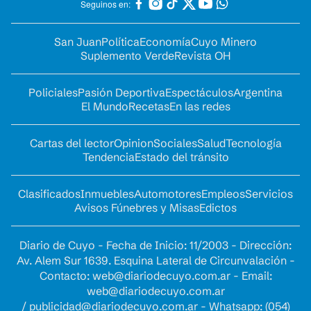
Seguinos en:
San Juan
Política
Economía
Cuyo Minero
Suplemento Verde
Revista OH
Policiales
Pasión Deportiva
Espectáculos
Argentina
El Mundo
Recetas
En las redes
Cartas del lector
Opinion
Sociales
Salud
Tecnología
Tendencia
Estado del tránsito
Clasificados
Inmuebles
Automotores
Empleos
Servicios
Avisos Fúnebres y Misas
Edictos
Diario de Cuyo - Fecha de Inicio: 11/2003 - Dirección:
Av. Alem Sur 1639. Esquina Lateral de Circunvalación -
Contacto:
web@diariodecuyo.com.ar
- Email:
web@diariodecuyo.com.ar
/
publicidad@diariodecuyo.com.ar
-
Whatsapp: (054)