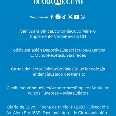
Seguinos en:
San Juan
Política
Economía
Cuyo Minero
Suplemento Verde
Revista OH
Policiales
Pasión Deportiva
Espectáculos
Argentina
El Mundo
Recetas
En las redes
Cartas del lector
Opinion
Sociales
Salud
Tecnología
Tendencia
Estado del tránsito
Clasificados
Inmuebles
Automotores
Empleos
Servicios
Avisos Fúnebres y Misas
Edictos
Diario de Cuyo - Fecha de Inicio: 11/2003 - Dirección:
Av. Alem Sur 1639. Esquina Lateral de Circunvalación -