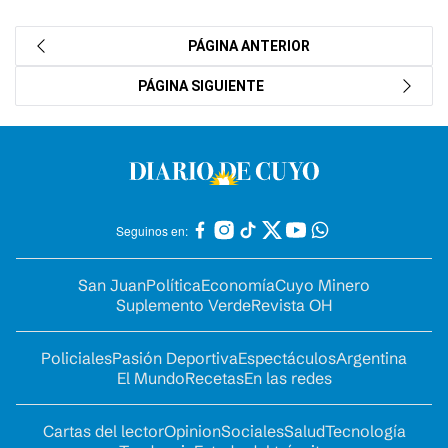
PÁGINA ANTERIOR
PÁGINA SIGUIENTE
Seguinos en:
San Juan
Política
Economía
Cuyo Minero
Suplemento Verde
Revista OH
Policiales
Pasión Deportiva
Espectáculos
Argentina
El Mundo
Recetas
En las redes
Cartas del lector
Opinion
Sociales
Salud
Tecnología