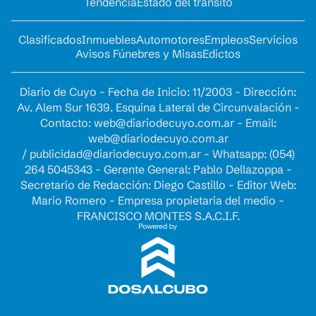
Tendencia
Estado del tránsito
Clasificados
Inmuebles
Automotores
Empleos
Servicios
Avisos Fúnebres y Misas
Edictos
Diario de Cuyo - Fecha de Inicio: 11/2003 - Dirección:
Av. Alem Sur 1639. Esquina Lateral de Circunvalación -
Contacto:
web@diariodecuyo.com.ar
- Email:
web@diariodecuyo.com.ar
/
publicidad@diariodecuyo.com.ar
-
Whatsapp: (054)
264 5045343 - Gerente General: Pablo Dellazoppa -
Secretario de Redacción: Diego Castillo - Editor Web:
Mario Romero - Empresa propietaria del medio -
FRANCISCO MONTES S.A.C.I.F.