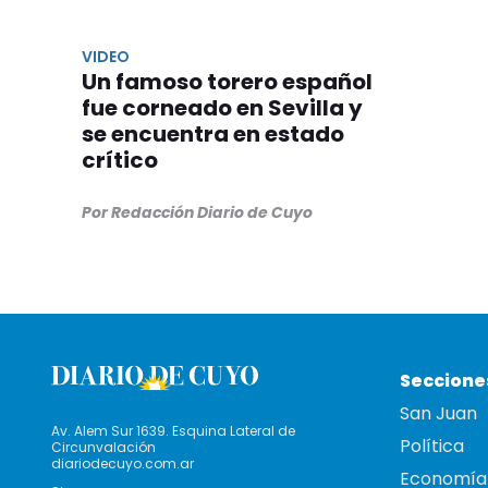
VIDEO
Un famoso torero español
fue corneado en Sevilla y
se encuentra en estado
crítico
Por Redacción Diario de Cuyo
Seccione
San Juan
Av. Alem Sur 1639. Esquina Lateral de
Política
Circunvalación
diariodecuyo.com.ar
Economía