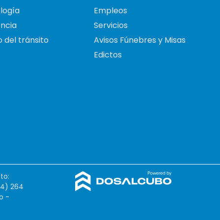
logía
Empleos
ncia
Servicios
 del tránsito
Avisos Fúnebres y Misas
Edictos
to:
54) 264
o -