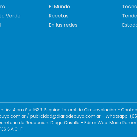
ro
El Mundo
Tecno
to Verde
Recetas
Tende
H
En las redes
Estado
ión: Av. Alem Sur 1639. Esquina Lateral de Circunvalación - Contac
cuyo.com.ar
/
publicidad@diariodecuyo.com.ar
-
Whatsapp: (0
cretario de Redacción: Diego Castillo - Editor Web: Mario Romer
 S.A.C.I.F.