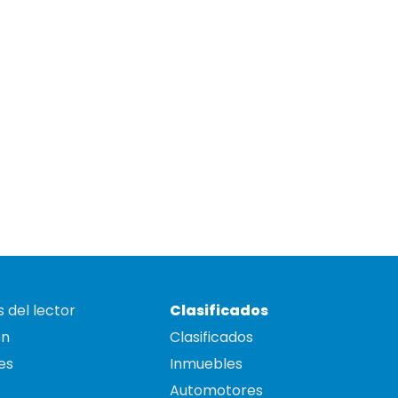
 del lector
Clasificados
on
Clasificados
es
Inmuebles
Automotores