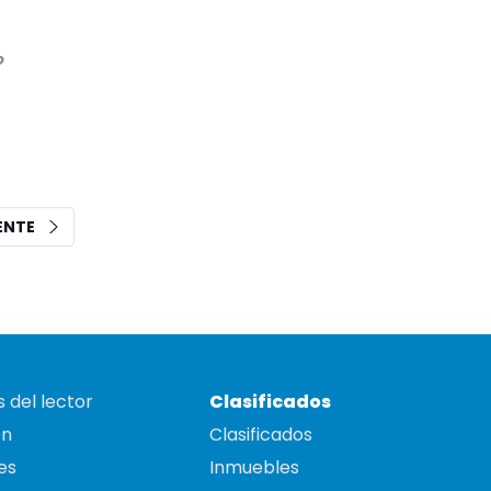
o
IENTE
 del lector
Clasificados
on
Clasificados
es
Inmuebles