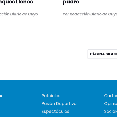
nques Llenos
padre
cción Diario de Cuyo
Por Redacción Diario de Cuy
PÁGINA SIGU
s
Policiales
Cartas
Pasión Deportiva
Opini
Espectáculos
Social