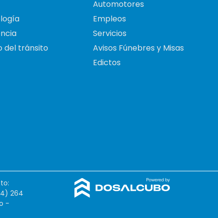
Automotores
logía
Empleos
ncia
Servicios
 del tránsito
Avisos Fúnebres y Misas
Edictos
to:
54) 264
o -