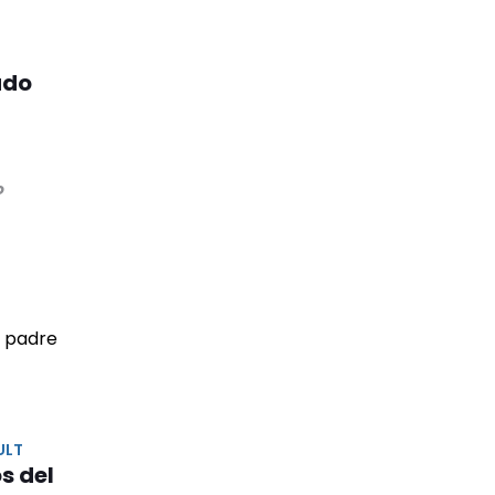
ado
o
ULT
s del