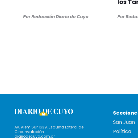
los Ta
Por Redacción Diario de Cuyo
Por Reda
Seccione
San Juan
Av. Alem Sur 1639. Esquina Lateral de
Política
Circunvalación
diariodecuyo.com.ar