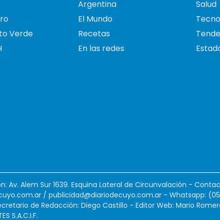
Argentina
Salud
ro
El Mundo
Tecno
to Verde
Recetas
Tende
H
En las redes
Estado
ión: Av. Alem Sur 1639. Esquina Lateral de Circunvalación - Contac
cuyo.com.ar
/
publicidad@diariodecuyo.com.ar
-
Whatsapp: (0
cretario de Redacción: Diego Castillo - Editor Web: Mario Romer
 S.A.C.I.F.