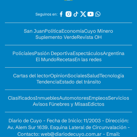
Seguinos en:
San Juan
Política
Economía
Cuyo Minero
Suplemento Verde
Revista OH
Policiales
Pasión Deportiva
Espectáculos
Argentina
El Mundo
Recetas
En las redes
Cartas del lector
Opinion
Sociales
Salud
Tecnología
Tendencia
Estado del tránsito
Clasificados
Inmuebles
Automotores
Empleos
Servicios
Avisos Fúnebres y Misas
Edictos
Diario de Cuyo - Fecha de Inicio: 11/2003 - Dirección:
Av. Alem Sur 1639. Esquina Lateral de Circunvalación -
Contacto:
web@diariodecuyo.com.ar
- Email: