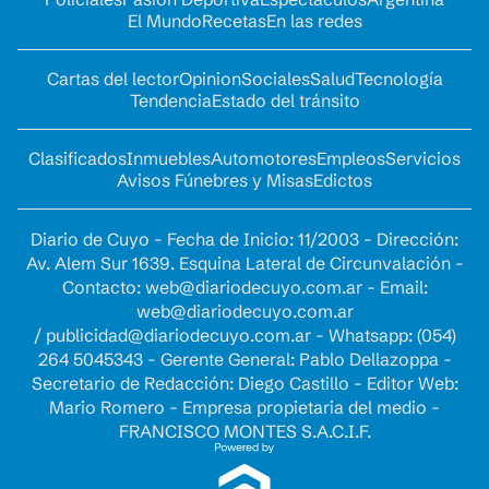
El Mundo
Recetas
En las redes
Cartas del lector
Opinion
Sociales
Salud
Tecnología
Tendencia
Estado del tránsito
Clasificados
Inmuebles
Automotores
Empleos
Servicios
Avisos Fúnebres y Misas
Edictos
Diario de Cuyo - Fecha de Inicio: 11/2003 - Dirección:
Av. Alem Sur 1639. Esquina Lateral de Circunvalación -
Contacto:
web@diariodecuyo.com.ar
- Email:
web@diariodecuyo.com.ar
/
publicidad@diariodecuyo.com.ar
-
Whatsapp: (054)
264 5045343 - Gerente General: Pablo Dellazoppa -
Secretario de Redacción: Diego Castillo - Editor Web:
Mario Romero - Empresa propietaria del medio -
FRANCISCO MONTES S.A.C.I.F.