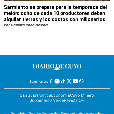
Sarmiento se prepara para la temporada del
melón: ocho de cada 10 productores deben
alquilar tierras y los costos son millonarios
Por
Celeste Roco Navea
Seguinos en:
San Juan
Política
Economía
Cuyo Minero
Suplemento Verde
Revista OH
Policiales
Pasión Deportiva
Espectáculos
Argentina