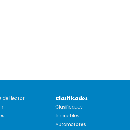
 del lector
Clasificados
on
Clasificados
es
Inmuebles
Automotores