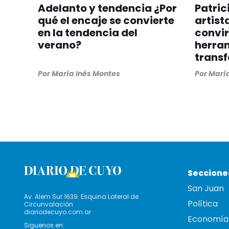
Adelanto y tendencia ¿Por
Patric
qué el encaje se convierte
artist
en la tendencia del
convir
verano?
herra
trans
Por
María Inés Montes
Por
María
Seccione
San Juan
Av. Alem Sur 1639. Esquina Lateral de
Política
Circunvalación
diariodecuyo.com.ar
Economía
Siguenos en: