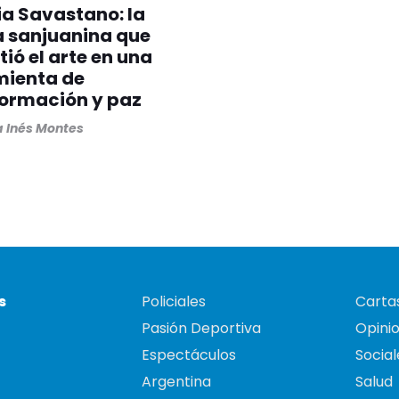
ia Savastano: la
a sanjuanina que
tió el arte en una
mienta de
formación y paz
 Inés Montes
s
Policiales
Cartas
Pasión Deportiva
Opini
Espectáculos
Social
Argentina
Salud