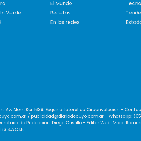
ro
El Mundo
Tecno
to Verde
Recetas
Tende
H
En las redes
Estado
ión: Av. Alem Sur 1639. Esquina Lateral de Circunvalación - Contac
cuyo.com.ar
/
publicidad@diariodecuyo.com.ar
-
Whatsapp: (0
cretario de Redacción: Diego Castillo - Editor Web: Mario Romer
 S.A.C.I.F.