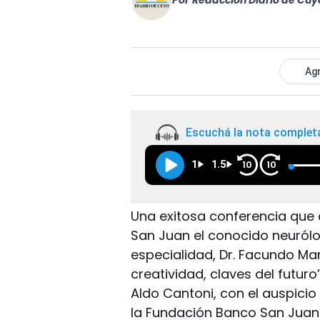
Por
Redacción Diario de Cuy
Agr
Escuchá la nota complet
1
1.5
10
10
Una exitosa conferencia que 
San Juan el conocido neurólo
especialidad, Dr. Facundo Man
creatividad, claves del futuro
Aldo Cantoni, con el auspici
la Fundación Banco San Juan 