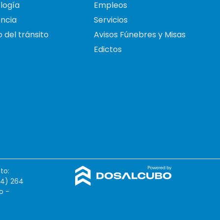
logía
Empleos
ncia
Servicios
 del tránsito
Avisos Fúnebres y Misas
Edictos
to:
54) 264
o -