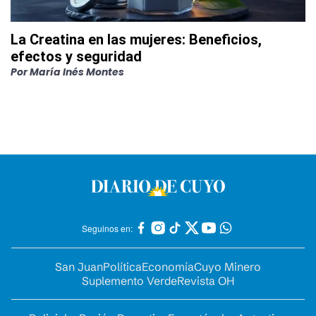
La Creatina en las mujeres: Beneficios,
efectos y seguridad
Por
María Inés Montes
Seguinos en:
San Juan
Política
Economía
Cuyo Minero
Suplemento Verde
Revista OH