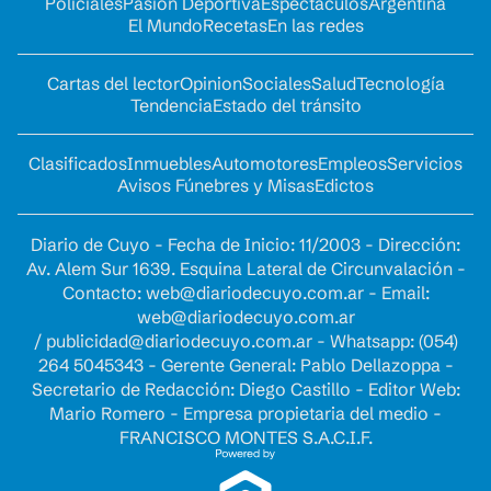
Policiales
Pasión Deportiva
Espectáculos
Argentina
El Mundo
Recetas
En las redes
Cartas del lector
Opinion
Sociales
Salud
Tecnología
Tendencia
Estado del tránsito
Clasificados
Inmuebles
Automotores
Empleos
Servicios
Avisos Fúnebres y Misas
Edictos
Diario de Cuyo - Fecha de Inicio: 11/2003 - Dirección:
Av. Alem Sur 1639. Esquina Lateral de Circunvalación -
Contacto:
web@diariodecuyo.com.ar
- Email:
web@diariodecuyo.com.ar
/
publicidad@diariodecuyo.com.ar
-
Whatsapp: (054)
264 5045343 - Gerente General: Pablo Dellazoppa -
Secretario de Redacción: Diego Castillo - Editor Web:
Mario Romero - Empresa propietaria del medio -
FRANCISCO MONTES S.A.C.I.F.